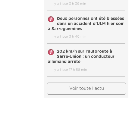
il y a 1 jour 3 h 39 min
Deux personnes ont été blessées
dans un accident d’ULM hier soir
à Sarreguemines
il y a 1 jour 3 h 40 min
202 km/h sur l'autoroute à
Sarre-Union : un conducteur
allemand arrêté
il y a 1 jour 17 h 58 min
Voir toute l'actu