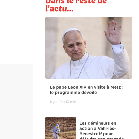
Dans le reste de
l'actu...
Le pape Léon XIV en visite à Metz :
le programme dévoilé
il y a 19 h 13 min
Les démineurs en
action à Vahl-lès-
Bénestroff pour