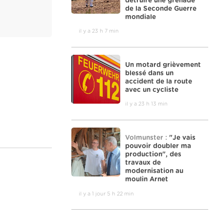
détruire une grenade
de la Seconde Guerre
mondiale
il y a 23 h 7 min
Un motard grièvement
blessé dans un
accident de la route
avec un cycliste
il y a 23 h 13 min
Volmunster :
"Je vais
pouvoir doubler ma
production", des
travaux de
modernisation au
moulin Arnet
il y a 1 jour 5 h 22 min