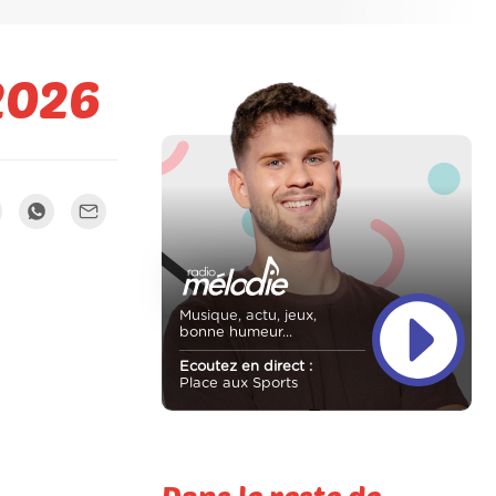
 2026
Musique, actu, jeux,
bonne humeur...
Ecoutez en direct :
Place aux Sports