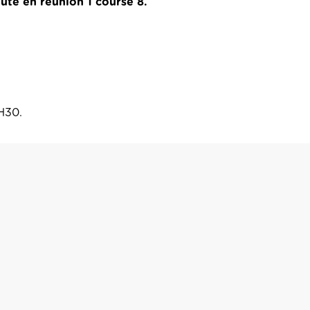
pute en réunion 1 course 8.
8H30.