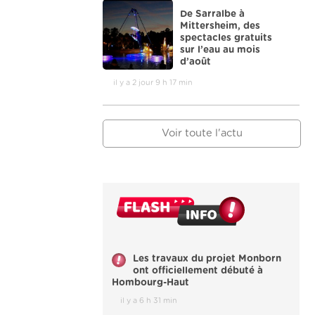
De Sarralbe à
Mittersheim, des
spectacles gratuits
sur l’eau au mois
d’août
il y a 2 jour 9 h 17 min
Voir toute l'actu
Les travaux du projet Monborn
ont officiellement débuté à
Hombourg-Haut
il y a 6 h 31 min