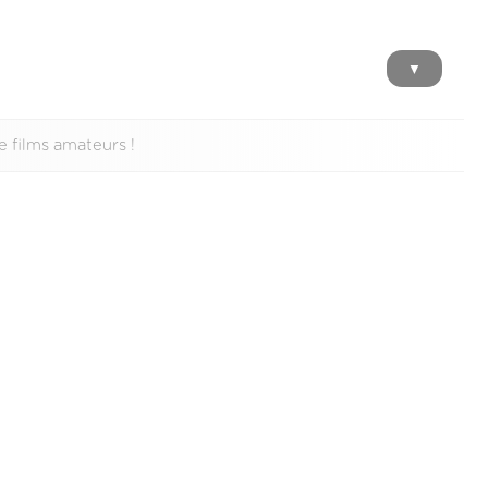
▼
 films amateurs !