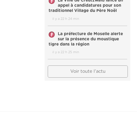
La Ville de Creutzwald lance un
appel à candidatures pour son
traditionnel Village du Père Noël
il y a 22 h 24 min
La préfecture de Moselle alerte
sur la présence du moustique
tigre dans la région
il y a 22 h 25 min
Voir toute l'actu