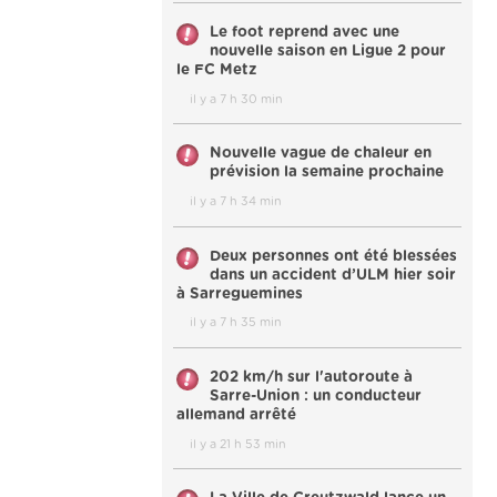
Le foot reprend avec une
nouvelle saison en Ligue 2 pour
le FC Metz
il y a 7 h 30 min
Nouvelle vague de chaleur en
prévision la semaine prochaine
il y a 7 h 34 min
Deux personnes ont été blessées
dans un accident d’ULM hier soir
à Sarreguemines
il y a 7 h 35 min
202 km/h sur l'autoroute à
Sarre-Union : un conducteur
allemand arrêté
il y a 21 h 53 min