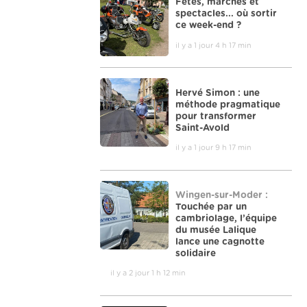
Fêtes, marchés et
spectacles... où sortir
ce week-end ?
il y a 1 jour 4 h 17 min
Hervé Simon : une
méthode pragmatique
pour transformer
Saint-Avold
il y a 1 jour 9 h 17 min
Wingen-sur-Moder :
Touchée par un
cambriolage, l’équipe
du musée Lalique
lance une cagnotte
solidaire
il y a 2 jour 1 h 12 min