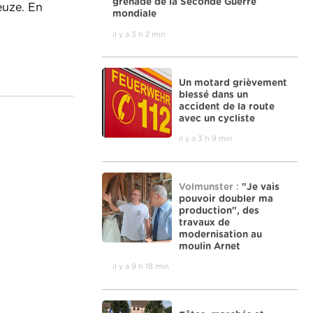
grenade de la Seconde Guerre
euze. En
mondiale
il y a 3 h 2 min
Un motard grièvement
blessé dans un
accident de la route
avec un cycliste
il y a 3 h 9 min
Volmunster :
"Je vais
pouvoir doubler ma
production", des
travaux de
modernisation au
moulin Arnet
il y a 9 h 18 min