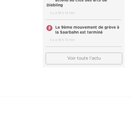
attend au clos des arts de
Diebling
il y a 18 h 14 min
Le 9ème mouvement de grève à
la Saarbahn est terminé
il y a 18 h 15 min
Voir toute l'actu