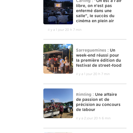
Carling :
"On est à l’air
libre, on n’est pas
enfermé dans une
salle", le succès du
cinéma en plein air
il y a 1 jour 20 h 7 min
Sarreguemines :
Un
week-end réussi pour
la première édition du
festival de street-food
il y a 1 jour 20 h 7 min
Rimling :
Une affaire
de passion et de
précision au concours
de labour
il y a 2 jour 20 h 6 min