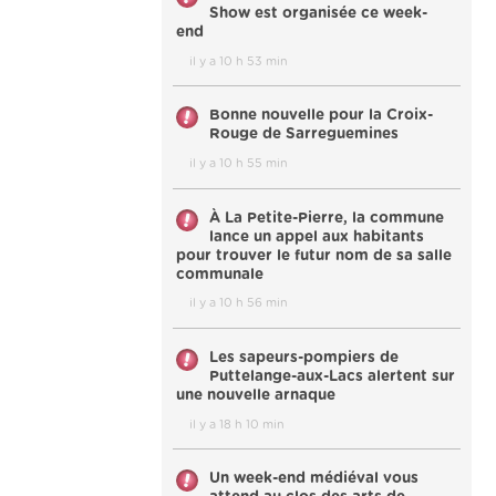
Show est organisée ce week-
end
il y a 10 h 53 min
Bonne nouvelle pour la Croix-
Rouge de Sarreguemines
il y a 10 h 55 min
À La Petite-Pierre, la commune
lance un appel aux habitants
pour trouver le futur nom de sa salle
communale
il y a 10 h 56 min
Les sapeurs-pompiers de
Puttelange-aux-Lacs alertent sur
une nouvelle arnaque
il y a 18 h 10 min
Un week-end médiéval vous