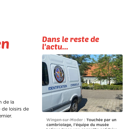
Dans le reste de
en
l'actu...
n de la
de loisirs de
rnier.
Wingen-sur-Moder :
Touchée par un
cambriolage, l’équipe du musée