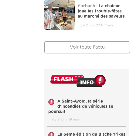
Forbach :
La chaleur
joue les trouble-fêtes
au marché des saveurs
il y a 2 jour 20 h 7 min
Voir toute l'actu
À Saint-Avold, la série
d'incendies de véhicules se
poursuit
il y a 10 h 49 min
La 6ème édition du Bitche Trikes