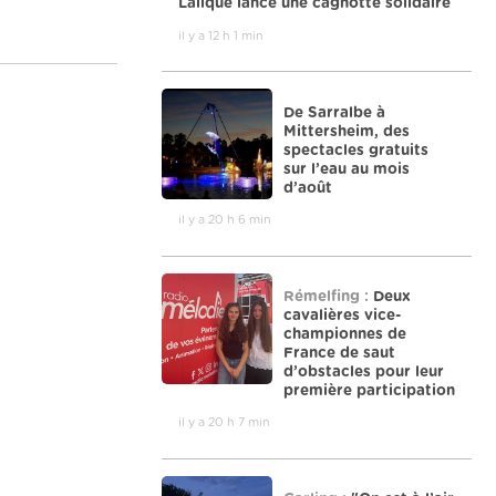
Lalique lance une cagnotte solidaire
il y a 12 h 1 min
De Sarralbe à
Mittersheim, des
spectacles gratuits
sur l’eau au mois
d’août
il y a 20 h 6 min
Rémelfing :
Deux
cavalières vice-
championnes de
France de saut
d’obstacles pour leur
première participation
il y a 20 h 7 min