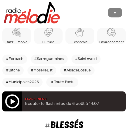
▼
Buzz - People
Culture
Economie
Environnement
#Forbach
#Sarreguemines
#SaintAvold
#Bitche
#MoselleEst
#AlsaceBossue
#Municipales2026
⇥ Toute l'actu
FLASH INFOS
Ecouter le flash infos du 6 août à 14:07
BLESSÉS
#