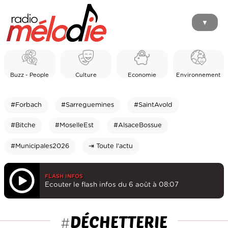
▼
Buzz - People
Culture
Economie
Environnement
#Forbach
#Sarreguemines
#SaintAvold
#Bitche
#MoselleEst
#AlsaceBossue
#Municipales2026
⇥ Toute l'actu
FLASH INFOS
Ecouter le flash infos du 6 août à 08:07
DÉCHETTERIE
#