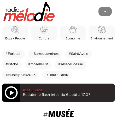
▼
Buzz - People
Culture
Economie
Environnement
#Forbach
#Sarreguemines
#SaintAvold
#Bitche
#MoselleEst
#AlsaceBossue
#Municipales2026
⇥ Toute l'actu
FLASH INFOS
Ecouter le flash infos du 6 août à 17:07
MUSÉE
#