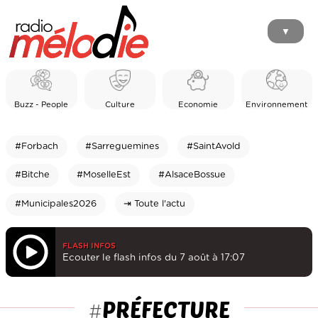
▼
Buzz - People
Culture
Economie
Environnement
#Forbach
#Sarreguemines
#SaintAvold
#Bitche
#MoselleEst
#AlsaceBossue
#Municipales2026
⇥ Toute l'actu
FLASH INFOS
Ecouter le flash infos du 7 août à 17:07
PRÉFECTURE
#