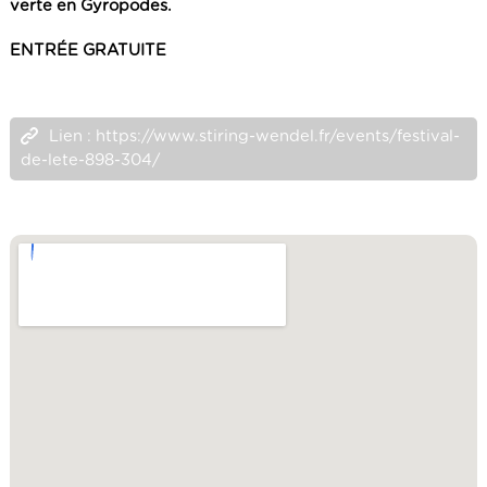
verte en Gyropodes.
ENTRÉE GRATUITE
Lien : https://www.stiring-wendel.fr/events/festival-
de-lete-898-304/