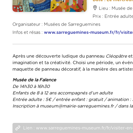
Lieu : Musée de
Prix : Entrée adult
Organisateur : Musées de Sarreguemines
Infos et résas :
www.sarreguemines-museum.fr/fr/visiter
Après une découverte ludique du panneau
Cléopâtre
et
imagination et ta créativité. Choisi une période, un év
maquette de panneau décoratif, à la manière des artiste
Musée de la Faïence
De 14h30 à 16h30
Enfants de 8 à 12 ans accompagnés d’un adulte
Entrée adulte : 5€ / entrée enfant : gratuit / animation :
Inscription à museum@mairie-sarreguemines.fr / dans la 
Lien : www.sarreguemines-museum.fr/fr/visiter-en-