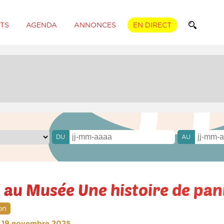
TS
AGENDA
ANNONCES
EN DIRECT
DU
AU
 au Musée Une histoire de pa
on
i 19 novembre 2025