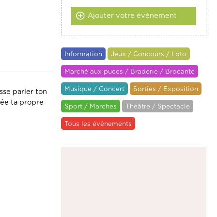
Ajouter votre événement
Information
Jeux / Concours / Loto
Marché aux puces / Braderie / Brocante
Musique / Concert
Sorties / Exposition
sse parler ton
rée ta propre
Sport / Marches
Théâtre / Spectacle
Tous les événements