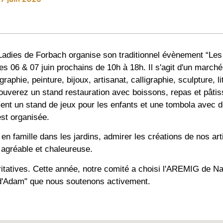
' Ladies de Forbach organise son traditionnel évènement “Les
 les 06 & 07 juin prochains de 10h à 18h. Il s'agit d'un marché
raphie, peinture, bijoux, artisanat, calligraphie, sculpture, lit
rouverez un stand restauration avec boissons, repas et pâti
nt un stand de jeux pour les enfants et une tombola avec
est organisée.
n famille dans les jardins, admirer les créations de nos art
agréable et chaleureuse.
itatives. Cette année, notre comité a choisi l'AREMIG de N
e d'Adam" que nous soutenons activement.