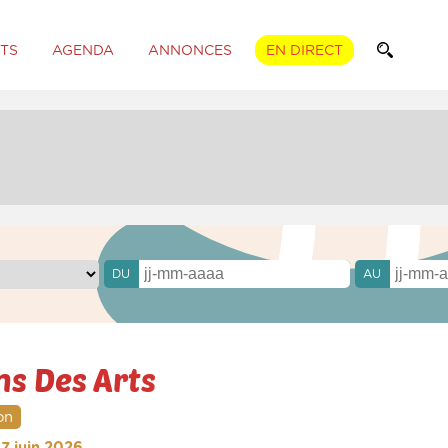
TS
AGENDA
ANNONCES
EN DIRECT
DU
AU
ns Des Arts
on
 7 juin 2026