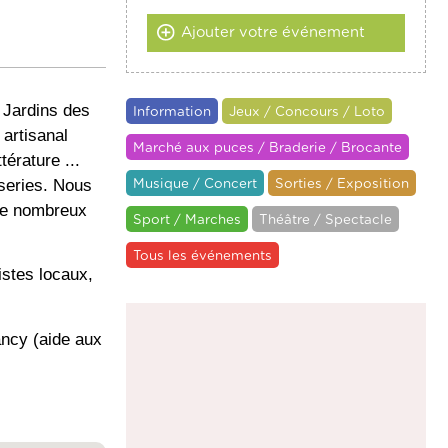
Ajouter votre événement
 Jardins des
Information
Jeux / Concours / Loto
 artisanal
Marché aux puces / Braderie / Brocante
térature ...
sseries. Nous
Musique / Concert
Sorties / Exposition
 de nombreux
Sport / Marches
Théâtre / Spectacle
Tous les événements
istes locaux,
ancy (aide aux