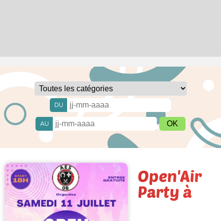
DU
AU
Open'Air
Party à