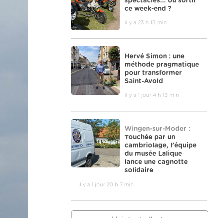
spectacles... où sortir
ce week-end ?
il y a 23 h 13 min
Hervé Simon : une
méthode pragmatique
pour transformer
Saint-Avold
il y a 1 jour 4 h 13 min
Wingen-sur-Moder :
Touchée par un
cambriolage, l’équipe
du musée Lalique
lance une cagnotte
solidaire
il y a 1 jour 20 h 7 min