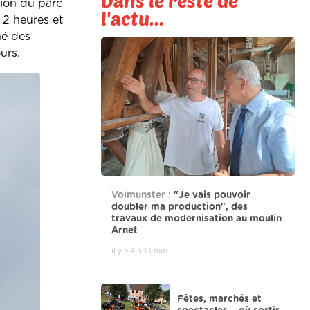
Dans le reste de
tion du parc
l'actu...
 2 heures et
né des
ours.
Volmunster :
"Je vais pouvoir
doubler ma production", des
travaux de modernisation au moulin
Arnet
il y a 4 h 13 min
Fêtes, marchés et