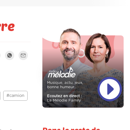
rre
Musique, actu, jeux,
bonne humeur...
#camion
Ecoutez en direct :
La Mélodie Family