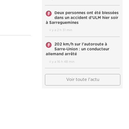
Deux personnes ont été blessées
dans un accident d’ULM hier soir
à Sarreguemines
il y a 2 h 31 min
202 km/h sur l'autoroute à
Sarre-Union : un conducteur
allemand arrêté
il y a 16 h 48 min
Voir toute l'actu