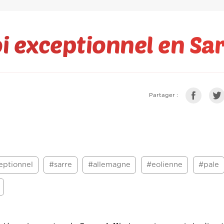
i exceptionnel en Sa
Partager :
eptionnel
#sarre
#allemagne
#eolienne
#pale