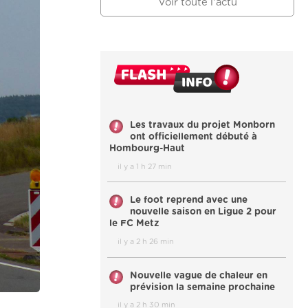
Voir toute l'actu
Les travaux du projet Monborn
ont officiellement débuté à
Hombourg-Haut
il y a 1 h 27 min
Le foot reprend avec une
nouvelle saison en Ligue 2 pour
le FC Metz
il y a 2 h 26 min
Nouvelle vague de chaleur en
prévision la semaine prochaine
il y a 2 h 30 min