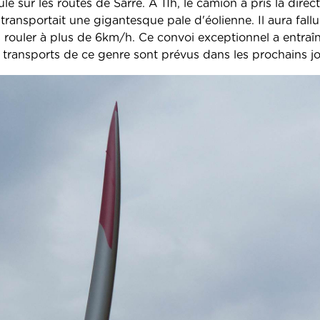
é sur les routes de Sarre. A 11h, le camion a pris la direc
transportait une gigantesque pale d'éolienne. Il aura fallu
rouler à plus de 6km/h. Ce convoi exceptionnel a entraî
 transports de ce genre sont prévus dans les prochains j