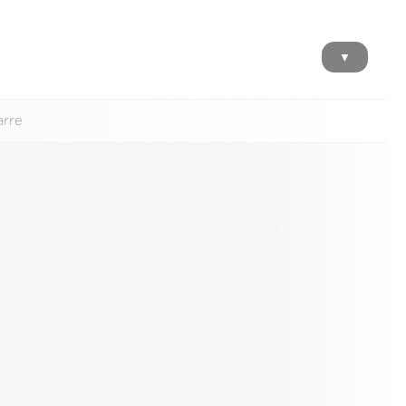
▼
arre