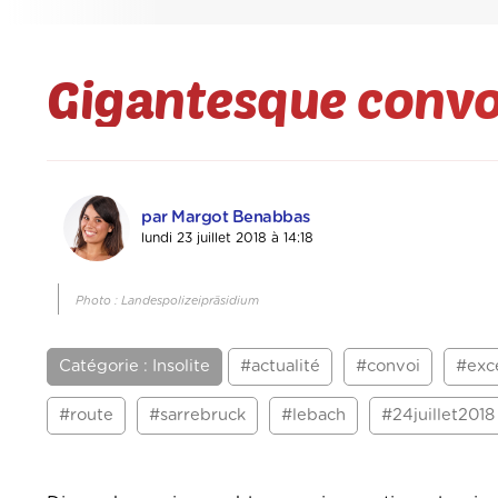
Gigantesque convo
par Margot Benabbas
lundi 23 juillet 2018 à 14:18
Photo : Landespolizeipräsidium
Catégorie : Insolite
#actualité
#convoi
#exc
#route
#sarrebruck
#lebach
#24juillet2018