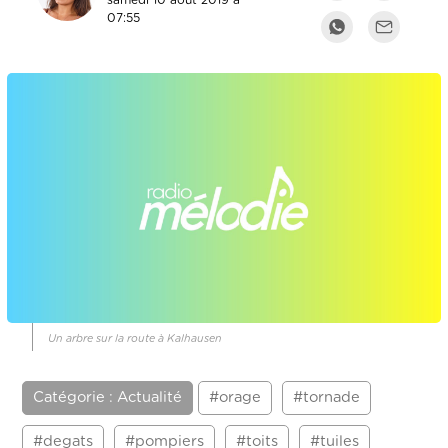
samedi 10 août 2019 à
07:55
Un arbre sur la route à Kalhausen
Catégorie : Actualité
#orage
#tornade
#degats
#pompiers
#toits
#tuiles