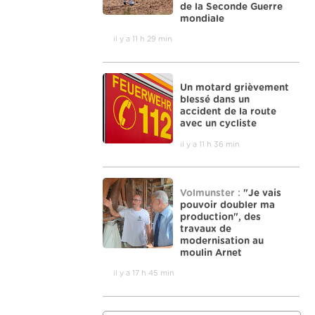
de la Seconde Guerre
mondiale
il y a 11 h 29 min
Un motard grièvement
blessé dans un
accident de la route
avec un cycliste
il y a 11 h 36 min
Volmunster :
"Je vais
pouvoir doubler ma
production", des
travaux de
modernisation au
moulin Arnet
il y a 17 h 45 min