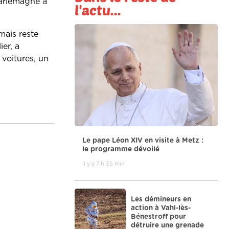
harlemagne à
l'actu...
mais reste
er, a
voitures, un
Le pape Léon XIV en visite à Metz :
le programme dévoilé
il y a 7 h 35 min
Les démineurs en
action à Vahl-lès-
Bénestroff pour
détruire une grenade