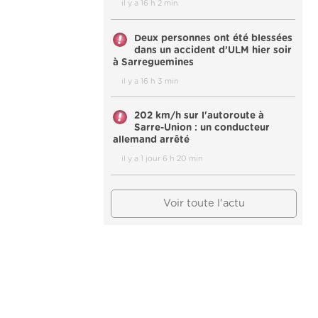
il y a 16 h 2 min
Deux personnes ont été blessées
dans un accident d’ULM hier soir
à Sarreguemines
il y a 16 h 3 min
202 km/h sur l'autoroute à
Sarre-Union : un conducteur
allemand arrêté
il y a 1 jour 6 h 20 min
Voir toute l'actu