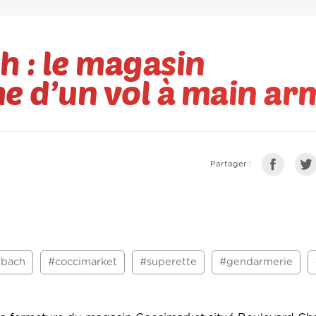
 : le magasin
e d’un vol à main ar
Partager :
rbach
#coccimarket
#superette
#gendarmerie