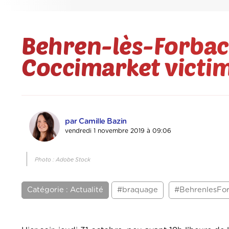
Behren-lès-Forbach
Coccimarket victim
par Camille Bazin
vendredi 1 novembre 2019 à 09:06
Photo : Adobe Stock
Catégorie : Actualité
#braquage
#BehrenlesFo