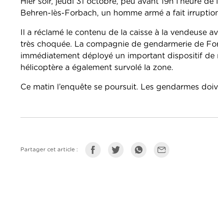
Hier soir, jeudi 31 octobre, peu avant 19h l’heure 
Behren-lès-Forbach, un homme armé a fait irruptio
Il a réclamé le contenu de la caisse à la vendeuse av
très choquée. La compagnie de gendarmerie de For
immédiatement déployé un important dispositif de r
hélicoptère a également survolé la zone.
Ce matin l’enquête se poursuit. Les gendarmes doiv
Partager cet article :