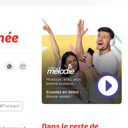
mée
Musique, actu, jeux,
bonne humeur...
Ecoutez en direct :
Bonne soirée !
#Forbach
Dans le reste de