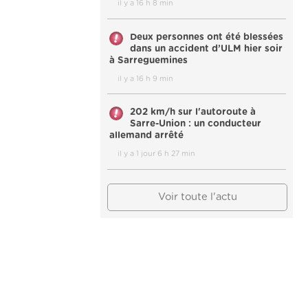
il y a 16 h 8 min
Deux personnes ont été blessées
dans un accident d’ULM hier soir
à Sarreguemines
il y a 16 h 9 min
202 km/h sur l'autoroute à
Sarre-Union : un conducteur
allemand arrêté
il y a 1 jour 6 h 27 min
Voir toute l'actu