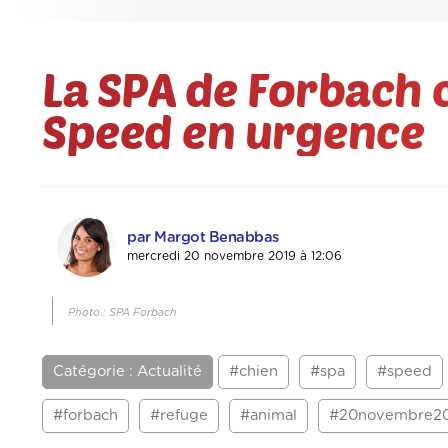
La SPA de Forbach 
Speed en urgence
par Margot Benabbas
mercredi 20 novembre 2019 à 12:06
Photo : SPA Forbach
Catégorie : Actualité
#chien
#spa
#speed
#forbach
#refuge
#animal
#20novembre20