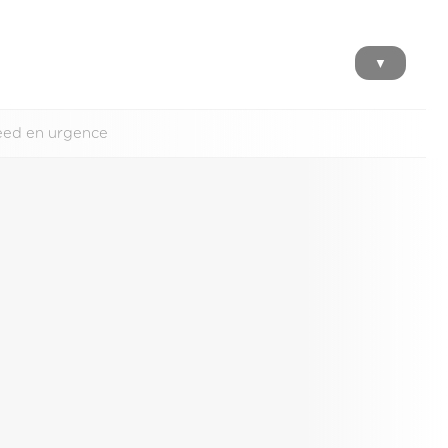
▼
eed en urgence