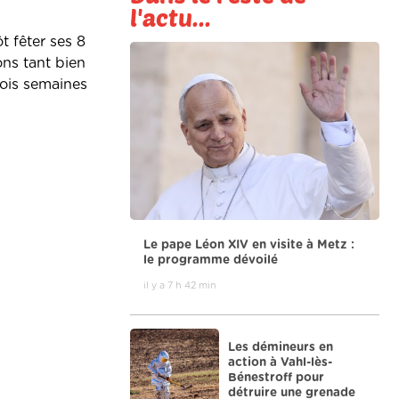
l'actu...
t fêter ses 8
ns tant bien
rois semaines
Le pape Léon XIV en visite à Metz :
le programme dévoilé
il y a 7 h 42 min
Les démineurs en
action à Vahl-lès-
Bénestroff pour
détruire une grenade