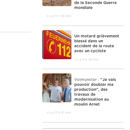
de la Seconde Guerre
mondiale
il y a 11 h 36 min
Un motard grièvement
blessé dans un
accident de la route
avec un cycliste
il y a 11 h 42 min
Volmunster :
"Je vais
pouvoir doubler ma
production", des
travaux de
modernisation au
moulin Arnet
il y a 17 h 51 min