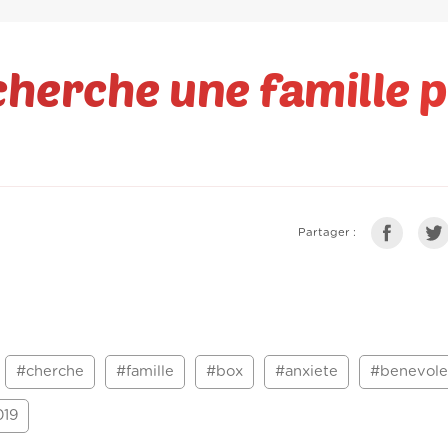
cherche une famille 
Partager :
#cherche
#famille
#box
#anxiete
#benevole
19