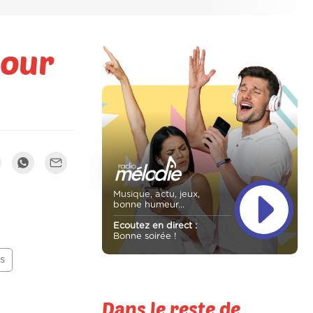
pour
Musique, actu, jeux,
bonne humeur...
Ecoutez en direct :
Bonne soirée !
s
Dans le reste de