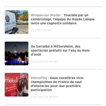
Wingen-sur-Moder :
Touchée par un
cambriolage, l’équipe du musée Lalique
lance une cagnotte solidaire
il y a 18 h 40 min
De Sarralbe à Mittersheim, des
spectacles gratuits sur l’eau au mois
d’août
il y a 1 jour 2 h 45 min
Rémelfing :
Deux cavalières vice-
championnes de France de saut
d’obstacles pour leur première
participation
il y a 1 jour 2 h 46 min