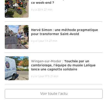
ce week-end ?
il y a 20 h 27 min
Hervé Simon : une méthode pragmatique
pour transformer Saint-Avold
il y a 1 jour 1 h 27 min
Wingen-sur-Moder :
Touchée par un
cambriolage, l’équipe du musée Lalique
lance une cagnotte solidaire
il y a 1 jour 17 h 21 min
Voir toute l'actu