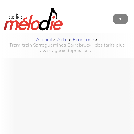
▼
Accueil
Actu
Economie
Tram-train Sarreguemines-Sarrebruck : des tarifs plus
avantageux depuis juillet