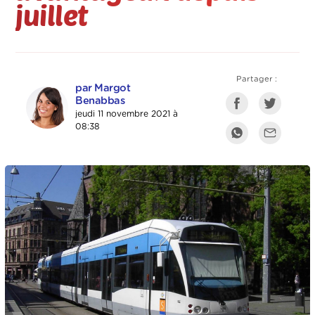
juillet
Partager :
par Margot
Benabbas
jeudi 11 novembre 2021 à
08:38