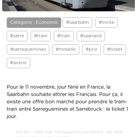
Catégorie : Economie
#saarbahn
#invite
#sarre
#tram
#train
#saarland
#sarreguemines
#moselle
#prix
#ticket
#avenir
Pour le 11 novembre, jour férié en France, la
Saarbahn souhaite attirer les Français. Pour ça, il
existe une offre bon marché pour prendre le tram-
train entre Sarreguemines et Sarrebruck : le ticket 1
jour.
Son N°1 - Tram-train Sarreguemines-Sarrebruck : des tarifs