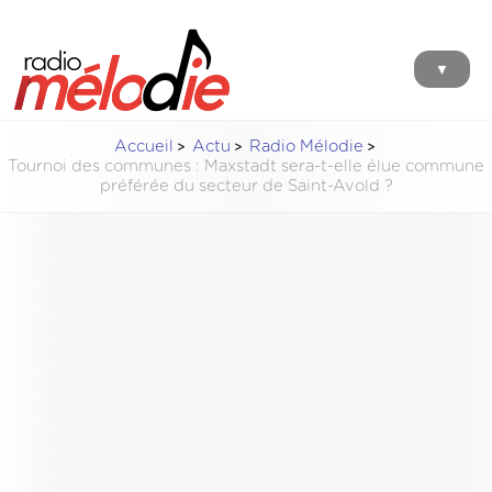
▼
Accueil
Actu
Radio Mélodie
Tournoi des communes : Maxstadt sera-t-elle élue commune
préférée du secteur de Saint-Avold ?