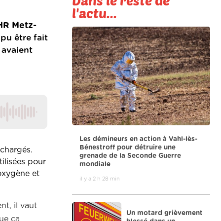
Dans le reste de
l'actu...
CHR Metz-
pu être fait
 avaient
Les démineurs en action à Vahl-lès-
Bénestroff pour détruire une
 chargés.
grenade de la Seconde Guerre
ilisées pour
mondiale
oxygène et
il y a 2 h 28 min
t, il vaut
Un motard grièvement
que ça