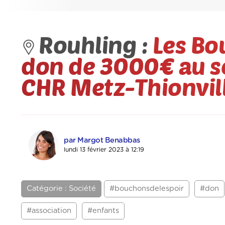
Rouhling :
Les Bo
don de 3000€ au se
CHR Metz-Thionvil
par Margot Benabbas
lundi 13 février 2023 à 12:19
Catégorie : Société
#bouchonsdelespoir
#don
#association
#enfants