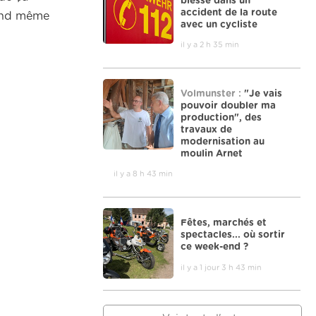
blessé dans un
accident de la route
uand même
avec un cycliste
il y a 2 h 35 min
Volmunster :
"Je vais
pouvoir doubler ma
production", des
travaux de
modernisation au
moulin Arnet
il y a 8 h 43 min
Fêtes, marchés et
spectacles... où sortir
ce week-end ?
il y a 1 jour 3 h 43 min