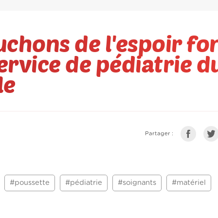
uchons de l'espoir fo
rvice de pédiatrie d
le
Partager :
#poussette
#pédiatrie
#soignants
#matériel