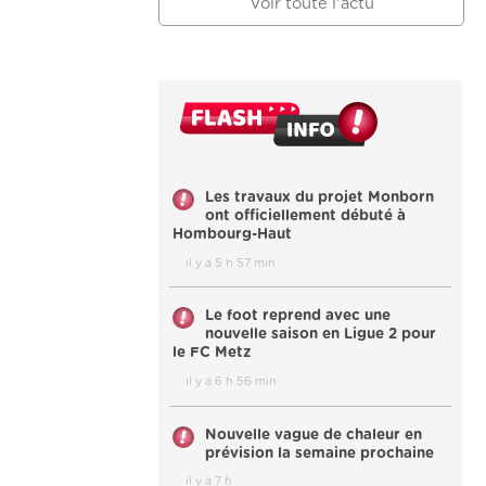
Voir toute l'actu
Les travaux du projet Monborn
ont officiellement débuté à
Hombourg-Haut
il y a 5 h 57 min
Le foot reprend avec une
nouvelle saison en Ligue 2 pour
le FC Metz
il y a 6 h 56 min
Nouvelle vague de chaleur en
prévision la semaine prochaine
il y a 7 h