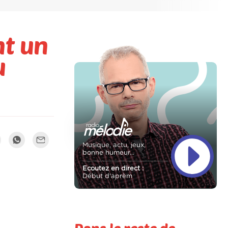
nt un
u
Musique, actu, jeux,
bonne humeur...
Ecoutez en direct :
Début d'aprèm