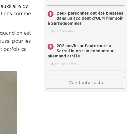
auxiliaire de
Deux personnes ont été blessées
iations comme
dans un accident d’ULM hier soir
à Sarreguemines
il y a 7 h 1 min
 quand on est
aussi pour les
202 km/h sur l'autoroute à
t parfois ça
Sarre-Union : un conducteur
allemand arrêté
il y a 21 h 19 min
Voir toute l'actu