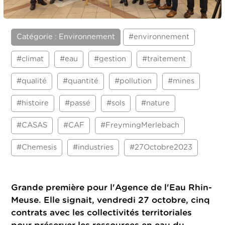
Catégorie : Environnement
#environnement
#climat
#eau
#gestion
#traitement
#qualité
#quantité
#pollution
#mines
#histoire
#passé
#sols
#nature
#CASAS
#CAF
#FreymingMerlebach
#Chemesis
#industries
#27Octobre2023
Grande première pour l'Agence de l'Eau Rhin-
Meuse. Elle signait, vendredi 27 octobre, cinq
contrats avec les collectivités territoriales