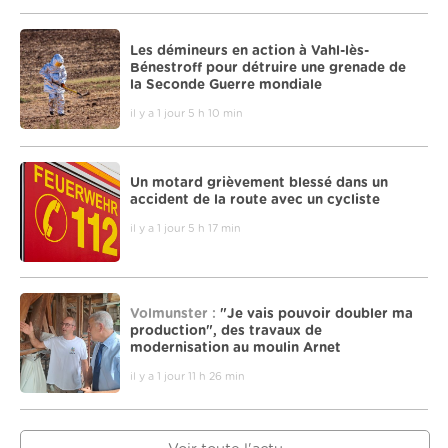
Les démineurs en action à Vahl-lès-
Bénestroff pour détruire une grenade de
la Seconde Guerre mondiale
il y a 1 jour 5 h 10 min
Un motard grièvement blessé dans un
accident de la route avec un cycliste
il y a 1 jour 5 h 17 min
Volmunster :
"Je vais pouvoir doubler ma
production", des travaux de
modernisation au moulin Arnet
il y a 1 jour 11 h 26 min