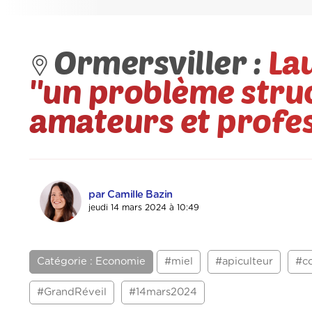
Ormersviller :
La
''un problème struc
amateurs et profe
par Camille Bazin
jeudi 14 mars 2024 à 10:49
Catégorie : Economie
#miel
#apiculteur
#c
#GrandRéveil
#14mars2024