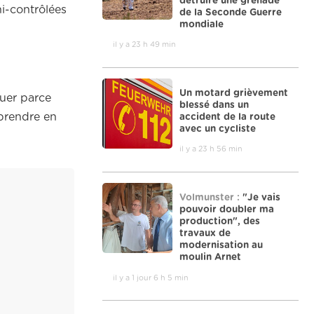
détruire une grenade
hi-contrôlées
de la Seconde Guerre
mondiale
il y a 23 h 49 min
Un motard grièvement
luer parce
blessé dans un
 prendre en
accident de la route
avec un cycliste
il y a 23 h 56 min
Volmunster :
"Je vais
pouvoir doubler ma
production", des
travaux de
modernisation au
moulin Arnet
il y a 1 jour 6 h 5 min