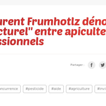
urent Frumhotlz dén
turel'' entre apicult
ssionnels
Partager :
oncurrence
#pesticide
#aide
#agriculture
#invi