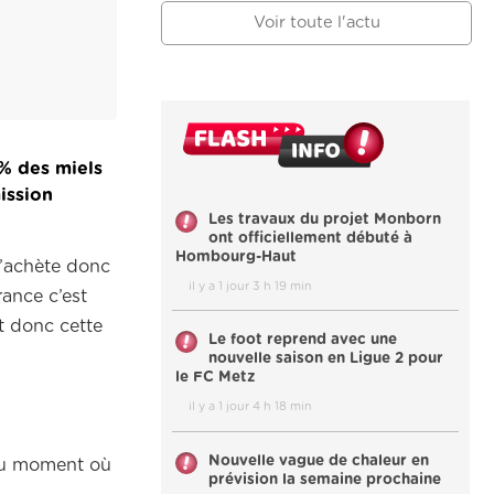
Voir toute l'actu
% des miels
ission
Les travaux du projet Monborn
ont officiellement débuté à
Hombourg-Haut
l’achète donc
il y a 1 jour 3 h 19 min
rance c’est
ct donc cette
Le foot reprend avec une
nouvelle saison en Ligue 2 pour
le FC Metz
il y a 1 jour 4 h 18 min
Nouvelle vague de chaleur en
 du moment où
prévision la semaine prochaine