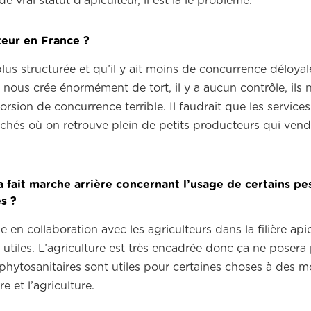
de vrai statut d’apiculteur, il est là le problème.
teur en France ?
t plus structurée et qu’il y ait moins de concurrence déloya
ui nous crée énormément de tort, il y a aucun contrôle, ils 
ion de concurrence terrible. Il faudrait que les services 
chés où on retrouve plein de petits producteurs qui ven
a fait marche arrière concernant l’usage de certains pes
s ?
 en collaboration avec les agriculteurs dans la filière api
 utiles. L’agriculture est très encadrée donc ça ne posera
phytosanitaires sont utiles pour certaines choses à des 
e et l’agriculture.