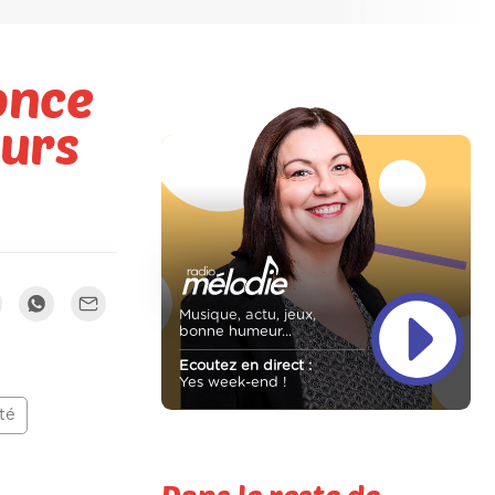
once
eurs
Musique, actu, jeux,
bonne humeur...
Ecoutez en direct :
Yes week-end !
té