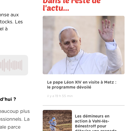
Dans le reste de
l'actu...
ponse aux
stocks. Les
el à
Le pape Léon XIV en visite à Metz :
le programme dévoilé
il y a 19 h 55 min
d’hui ?
 beaucoup plus
Les démineurs en
ssionnels. La
action à Vahl-lès-
Bénestroff pour
ale parce