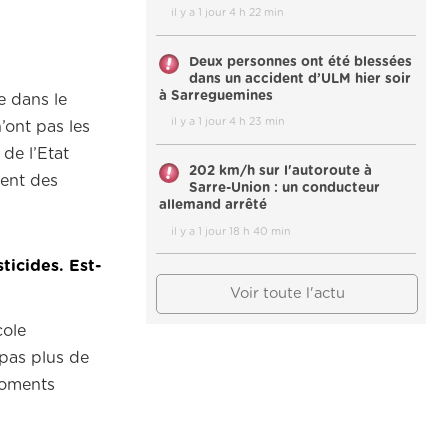
il y a 1 jour 4 h 22 min
Deux personnes ont été blessées
dans un accident d’ULM hier soir
à Sarreguemines
le dans le
il y a 1 jour 4 h 23 min
n’ont pas les
de l’Etat
202 km/h sur l'autoroute à
dent des
Sarre-Union : un conducteur
allemand arrêté
il y a 1 jour 18 h 40 min
ticides. Est-
Voir toute l'actu
cole
 pas plus de
moments