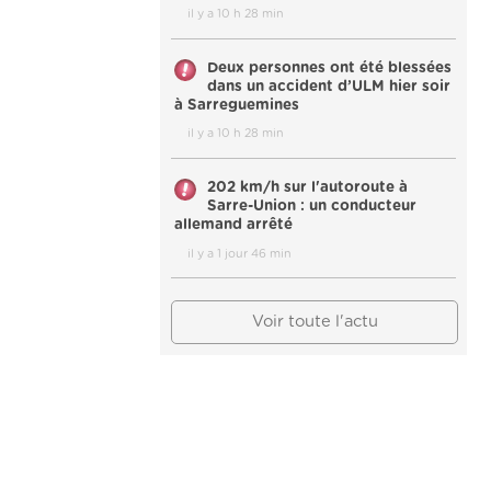
il y a 10 h 28 min
Deux personnes ont été blessées
dans un accident d’ULM hier soir
à Sarreguemines
il y a 10 h 28 min
202 km/h sur l'autoroute à
Sarre-Union : un conducteur
allemand arrêté
il y a 1 jour 46 min
Voir toute l'actu