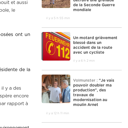
détruire une grenade
ouit et aussi
de la Seconde Guerre
mondiale
ole, le
il y a 5 h 55 min
oposées ont un
Un motard grièvement
blessé dans un
accident de la route
avec un cycliste
il y a 6 h 2 min
ésidente de la
Volmunster :
"Je vais
pouvoir doubler ma
il y a des
production", des
travaux de
espère encore
modernisation au
par rapport à
moulin Arnet
il y a 12 h 11 min