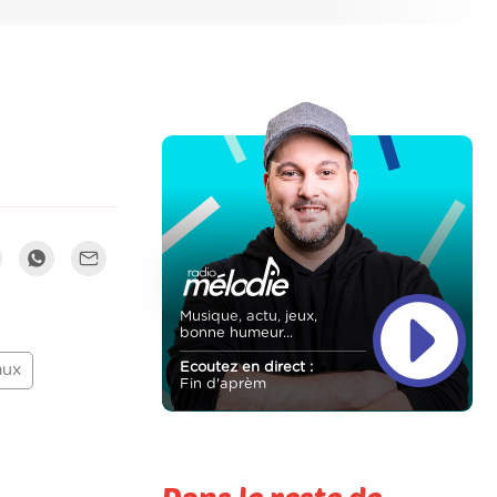
Musique, actu, jeux,
bonne humeur...
Ecoutez en direct :
aux
Fin d'aprèm