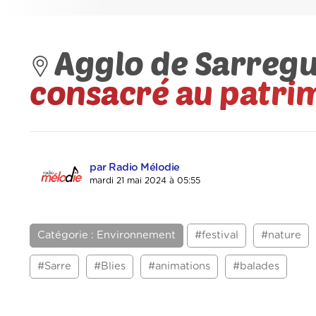
Agglo de Sarreg
consacré au patri
par Radio Mélodie
mardi 21 mai 2024 à 05:55
Catégorie : Environnement
#festival
#nature
#Sarre
#Blies
#animations
#balades