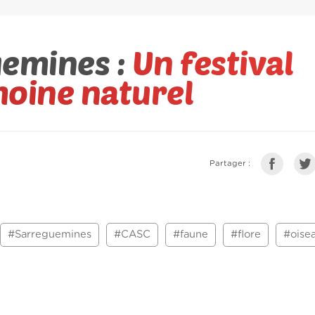
uemines :
Un festival
moine naturel
Partager :
#Sarreguemines
#CASC
#faune
#flore
#oise