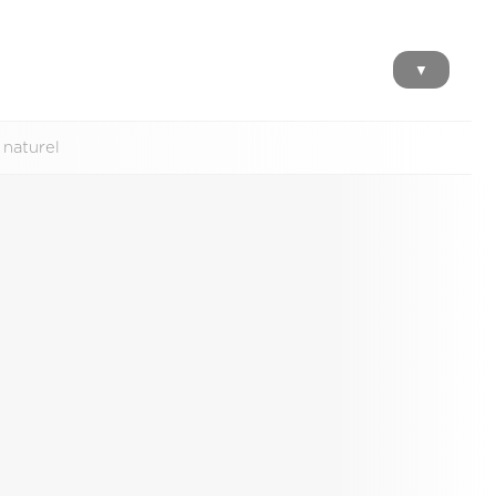
▼
 naturel