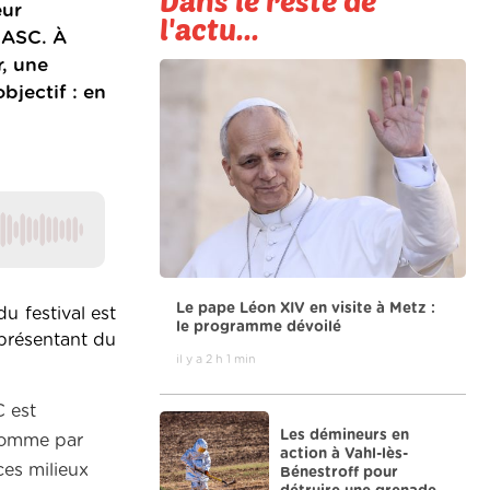
Dans le reste de
eur
l'actu...
 CASC. À
r, une
bjectif : en
Le pape Léon XIV en visite à Metz :
u festival est
le programme dévoilé
eprésentant du
il y a 2 h 1 min
C est
Les démineurs en
 comme par
action à Vahl-lès-
ces milieux
Bénestroff pour