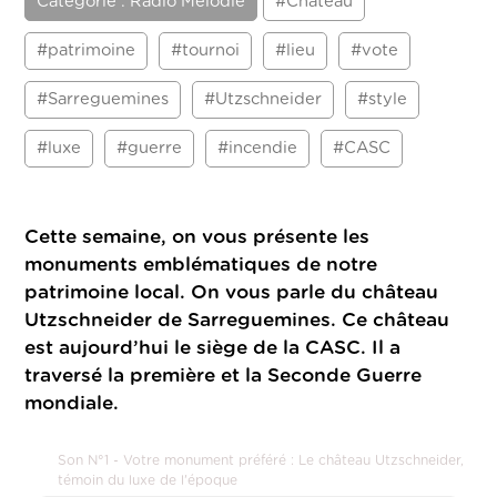
Catégorie : Radio Mélodie
#Château
#patrimoine
#tournoi
#lieu
#vote
#Sarreguemines
#Utzschneider
#style
#luxe
#guerre
#incendie
#CASC
Cette semaine, on vous présente les
monuments emblématiques de notre
patrimoine local. On vous parle du château
Utzschneider de Sarreguemines. Ce château
est aujourd’hui le siège de la CASC. Il a
traversé la première et la Seconde Guerre
mondiale.
Son N°1 - Votre monument préféré : Le château Utzschneider,
témoin du luxe de l'époque