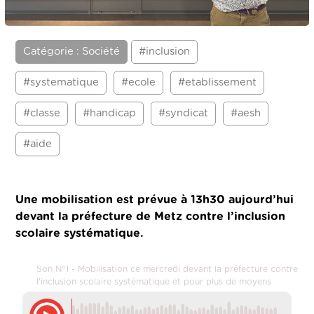
Catégorie : Société
#inclusion
#systematique
#ecole
#etablissement
#classe
#handicap
#syndicat
#aesh
#aide
Une mobilisation est prévue à 13h30 aujourd’hui
devant la préfecture de Metz contre l’inclusion
scolaire systématique.
Son N°1 - Mobilisation ce mercredi devant la préfecture contre
l'inclusion scolaire systématique et pour plus de moyens