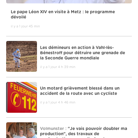
Le pape Léon XIV en visite à Metz : le programme
dévoilé
il y a 1 jour 45 min
Les démineurs en action à Vahl-lès-
Bénestroff pour détruire une grenade de
la Seconde Guerre mondiale
il y a 1 jour 4 h 39 min
Un motard grièvement blessé dans un
accident de la route avec un cycliste
il y a 1 jour 4 h 46 min
Volmunster :
"Je vais pouvoir doubler ma
production", des travaux de