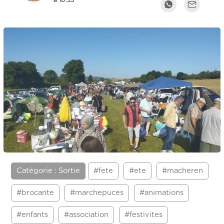
à 10:33
Catégorie : Sortie
#fete
#ete
#macheren
#brocante
#marchepuces
#animations
#enfants
#association
#festivites