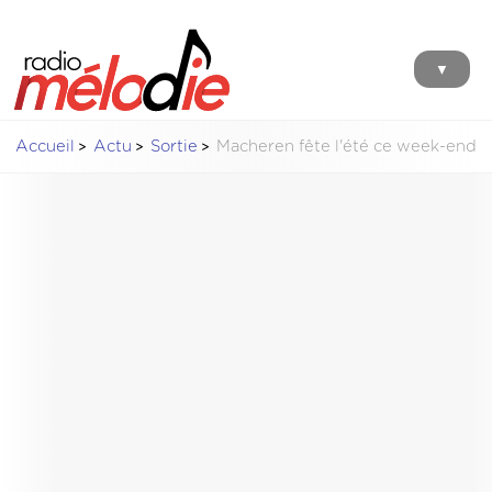
▼
Accueil
Actu
Sortie
Macheren fête l'été ce week-end