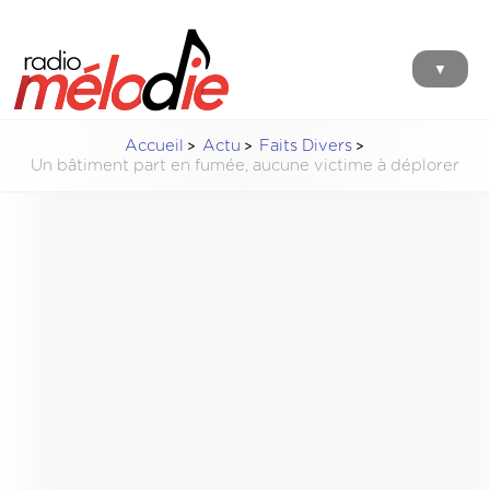
▼
Accueil
Actu
Faits Divers
Un bâtiment part en fumée, aucune victime à déplorer