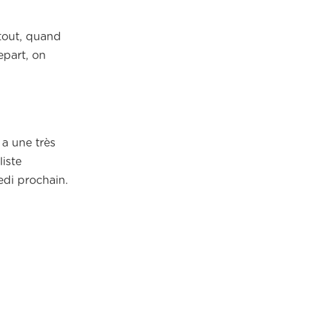
tout, quand
epart, on
 a une très
liste
edi prochain.