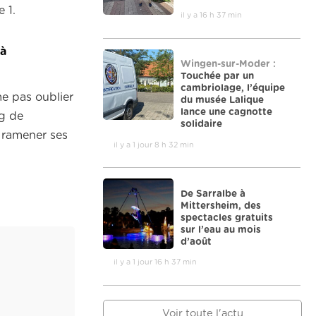
 1.
il y a 16 h 37 min
 à
Wingen-sur-Moder :
Touchée par un
cambriolage, l’équipe
e pas oublier
du musée Lalique
lance une cagnotte
g de
solidaire
r ramener ses
il y a 1 jour 8 h 32 min
De Sarralbe à
Mittersheim, des
spectacles gratuits
sur l’eau au mois
d’août
il y a 1 jour 16 h 37 min
Voir toute l'actu