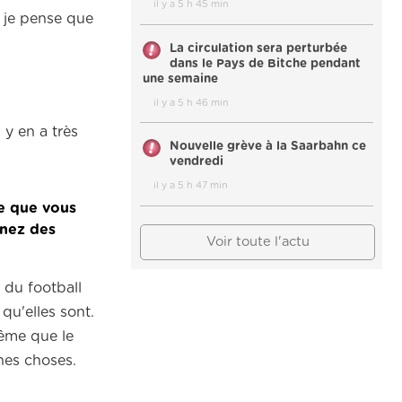
il y a 5 h 45 min
 je pense que
La circulation sera perturbée
dans le Pays de Bitche pendant
une semaine
il y a 5 h 46 min
 y en a très
Nouvelle grève à la Saarbahn ce
vendredi
il y a 5 h 47 min
e que vous
gnez des
Voir toute l'actu
 du football
qu'elles sont.
ême que le
nes choses.