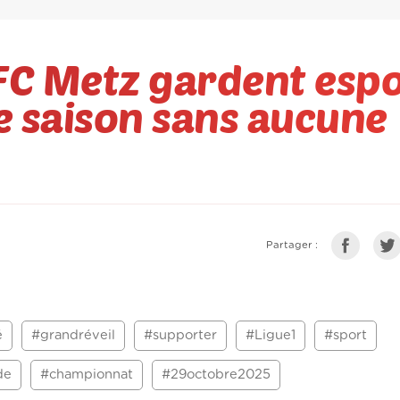
FC Metz gardent espo
e saison sans aucune
Partager :
é
#grandréveil
#supporter
#Ligue1
#sport
de
#championnat
#29octobre2025