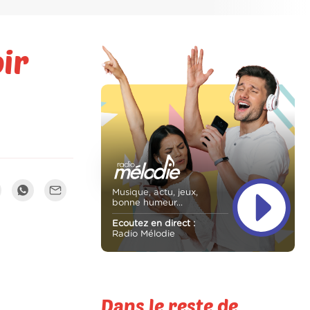
ir
Musique, actu, jeux,
bonne humeur...
Ecoutez en direct :
Radio Mélodie
Dans le reste de