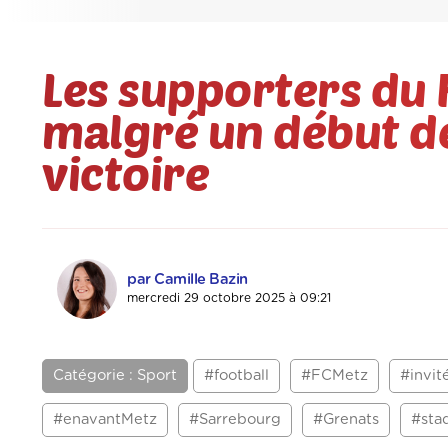
Les supporters du 
malgré un début d
victoire
par Camille Bazin
mercredi 29 octobre 2025 à 09:21
Catégorie : Sport
#football
#FCMetz
#invit
#enavantMetz
#Sarrebourg
#Grenats
#sta