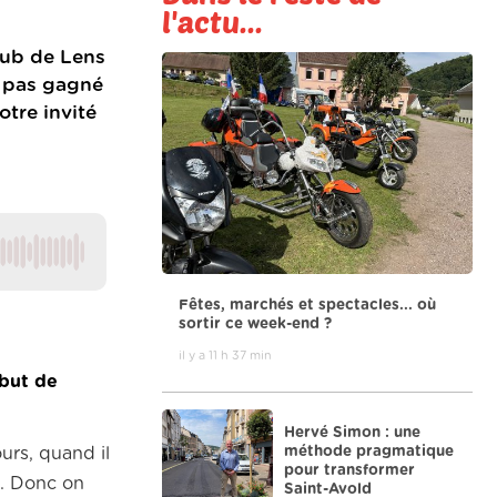
l'actu...
Club de Lens
s pas gagné
otre invité
Fêtes, marchés et spectacles... où
sortir ce week-end ?
il y a 11 h 37 min
but de
Hervé Simon : une
méthode pragmatique
urs, quand il
pour transformer
.
Donc on
Saint-Avold