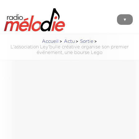
▼
Accueil
Actu
Sortie
L'association Ley'bulle créative organise son premier
événement, une bourse Lego