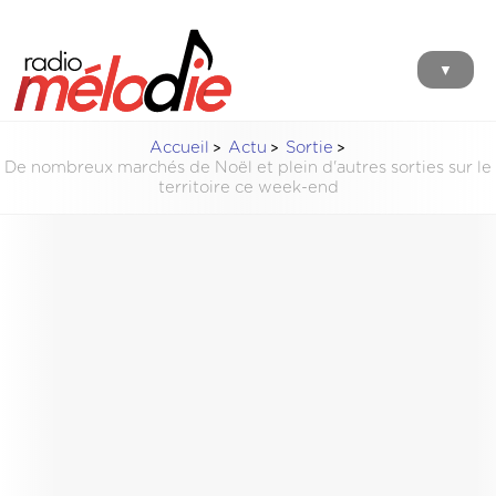
▼
Accueil
Actu
Sortie
De nombreux marchés de Noël et plein d'autres sorties sur le
territoire ce week-end