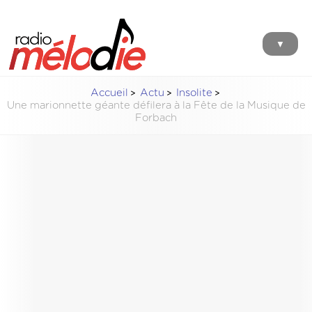
▼
Accueil
Actu
Insolite
Une marionnette géante défilera à la Fête de la Musique de
Forbach