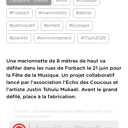
Catégorie : Insolite
#fête
#musique
#Forbach
#marionnette
#atelier
#participatif
#enfant
#écologie
#planète
#environnement
#17juin2026
Une marionnette de 8 mètres de haut va
défiler dans les rues de Forbach le 21 juin pour
la Fête de la Musique. Un projet collaboratif
lancé par l’association l’Echo des Coucous et
l’artiste Justin Tshulu Mukadi. Avant le grand
défilé, place à la fabrication.
Son N°1 - Une marionnette géante défilera à la Fête de la
Musique de Forbach