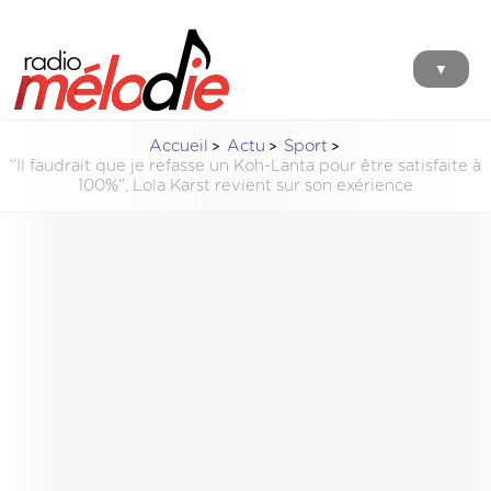
▼
Accueil
Actu
Sport
"Il faudrait que je refasse un Koh-Lanta pour être satisfaite à
100%", Lola Karst revient sur son exérience