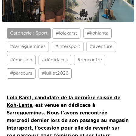
Catégorie : Sport
#lolakarst
#kohlanta
#sarreguemines
#intersport
#aventure
#émission
#dédidaces
#rencontre
#parcours
#juillet2026
Lola Karst, candidate de la dernière saison de
Koh-Lanta
, est venue en dédicace à
Sarreguemines. Nous l’avons rencontrée
mercredi dernier
lors de son passage au magasin
Intersport, l’occasion pour elle de revenir sur
son parcours dans l’émission et ses futurs