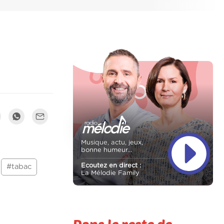
Musique, actu, jeux,
bonne humeur...
Ecoutez en direct :
#tabac
La Mélodie Family