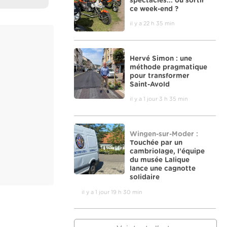
spectacles... où sortir
ce week-end ?
il y a 22 h 35 min
Hervé Simon : une
méthode pragmatique
pour transformer
Saint-Avold
il y a 1 jour 3 h 35 min
Wingen-sur-Moder :
Touchée par un
cambriolage, l’équipe
du musée Lalique
lance une cagnotte
solidaire
il y a 1 jour 19 h 30 min