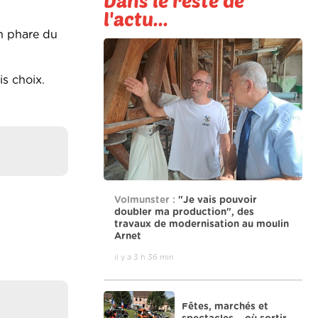
Dans le reste de
l'actu...
on phare du
s choix.
Volmunster :
"Je vais pouvoir
doubler ma production", des
travaux de modernisation au moulin
Arnet
il y a 3 h 36 min
Fêtes, marchés et