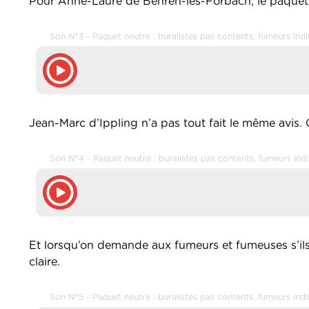
Pour Anne-Laure de Behren-lès-Forbach, le paquet n
Son N°3 - Paquet neutre : buralistes pas contents, fumeurs indi
Jean-Marc d’Ippling n’a pas tout fait le même avis. 
Son N°4 - Paquet neutre : buralistes pas contents, fumeurs indi
Et lorsqu’on demande aux fumeurs et fumeuses s’ils a
claire.
Son N°5 - Paquet neutre : buralistes pas contents, fumeurs indi