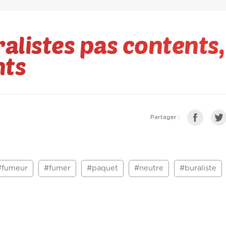
alistes pas contents,
nts
Partager :
#fumeur
#fumer
#paquet
#neutre
#buraliste