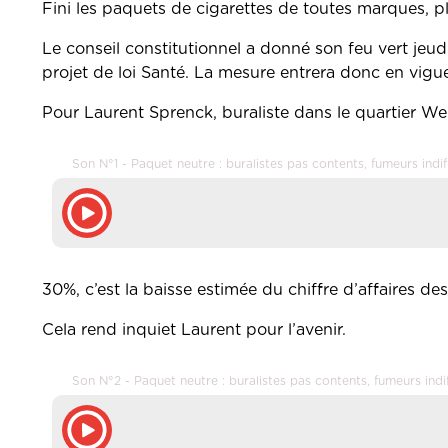
Fini les paquets de cigarettes de toutes marques, p
Le conseil constitutionnel a donné son feu vert jeud
projet de loi Santé. La mesure entrera donc en vig
Pour Laurent Sprenck, buraliste dans le quartier W
Son N°1 - Paquet neutre : buralistes pas contents, fumeurs indif
30%, c’est la baisse estimée du chiffre d’affaires des
Cela rend inquiet Laurent pour l’avenir.
Son N°2 - Paquet neutre : buralistes pas contents, fumeurs indi