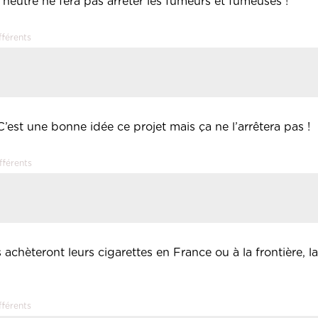
eutre ne fera pas arrêter les fumeurs et fumeuses !
fférents
C’est une bonne idée ce projet mais ça ne l’arrêtera pas !
fférents
chèteront leurs cigarettes en France ou à la frontière, l
fférents