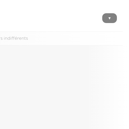
▼
s indifférents