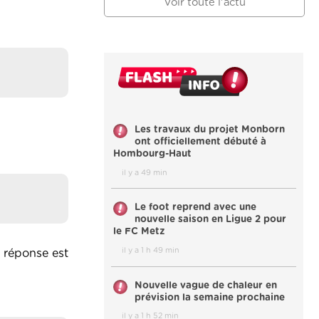
Voir toute l'actu
Les travaux du projet Monborn
ont officiellement débuté à
Hombourg-Haut
il y a 49 min
Le foot reprend avec une
nouvelle saison en Ligue 2 pour
le FC Metz
il y a 1 h 49 min
a réponse est
Nouvelle vague de chaleur en
prévision la semaine prochaine
il y a 1 h 52 min