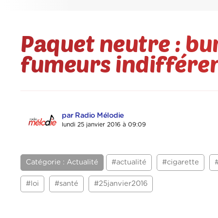
Paquet neutre : bur
fumeurs indiffére
par Radio Mélodie
lundi 25 janvier 2016 à 09:09
Catégorie : Actualité
#actualité
#cigarette
#loi
#santé
#25janvier2016