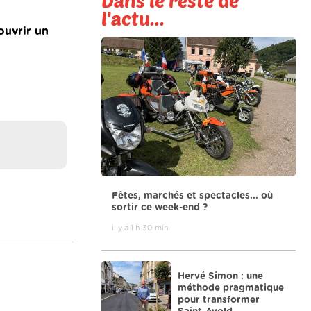
Dans le reste de
l'actu...
ouvrir un
Fêtes, marchés et spectacles... où
sortir ce week-end ?
il y a 1 h 30 min
Hervé Simon : une
méthode pragmatique
pour transformer