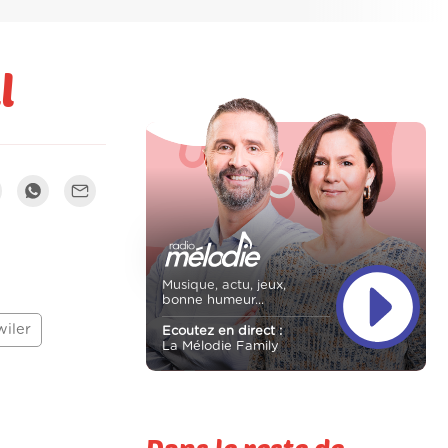
l
Musique, actu, jeux,
bonne humeur...
wiler
Ecoutez en direct :
La Mélodie Family