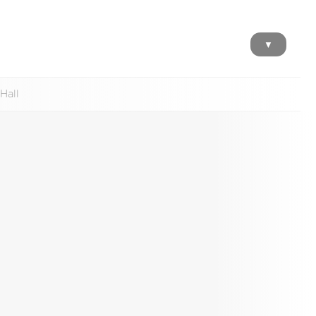
▼
Hall