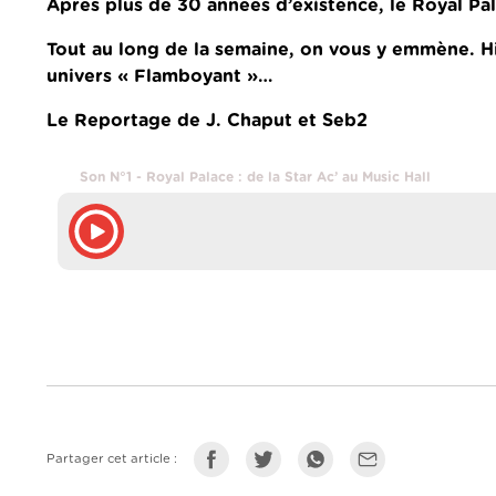
Après plus de 30 années d’existence, le Royal Pal
Tout au long de la semaine, on vous y emmène. His
univers « Flamboyant »…
Le Reportage de J. Chaput et Seb2
Son N°1 - Royal Palace : de la Star Ac’ au Music Hall
Partager cet article :