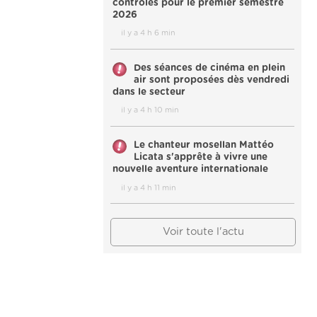
contrôles pour le premier semestre
2026
il y a 4 h 6 min
Des séances de cinéma en plein
air sont proposées dès vendredi
dans le secteur
il y a 4 h 10 min
Le chanteur mosellan Mattéo
Licata s'apprête à vivre une
nouvelle aventure internationale
il y a 4 h 11 min
Voir toute l'actu