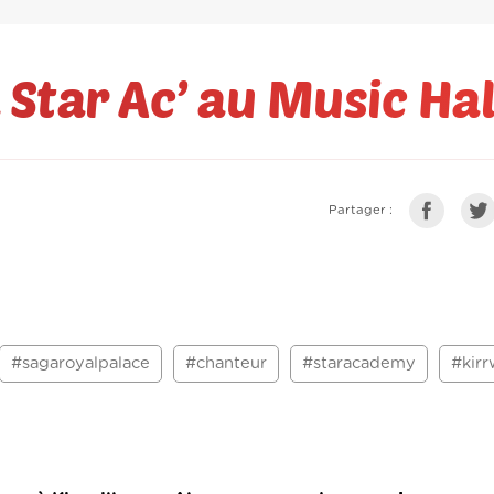
 Star Ac’ au Music Hal
Partager :
#sagaroyalpalace
#chanteur
#staracademy
#kirr