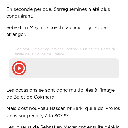
En seconde période, Sarreguemines a été plus
conquérant.
Sébastien Meyer le coach faïencier n’y est pas
étranger.
Son N°4 - Le Sarreguemines Football Club est en 16ème de
finale de la Coupe de France
Les occasions se sont donc multipliées à l’image
de Ba et de Coignard.
Mais c’est nouveau Hassan M’Barki qui a délivré les
ème
siens sur penalty à la 80
.
Les joueurs de Sébastien Meyer ont ensuite géré la