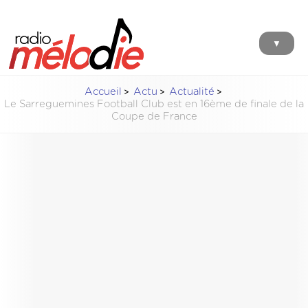
▼
Accueil
Actu
Actualité
Le Sarreguemines Football Club est en 16ème de finale de la
Coupe de France