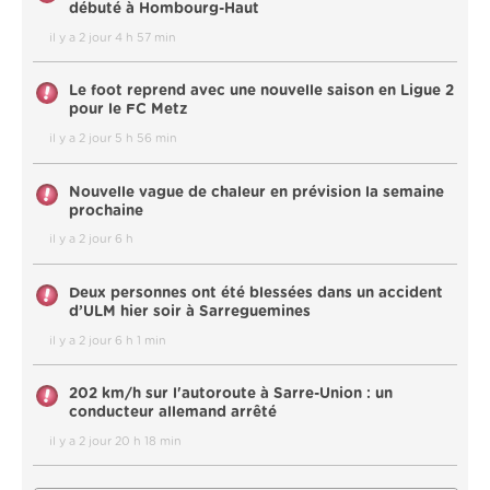
débuté à Hombourg-Haut
il y a 2 jour 4 h 57 min
Le foot reprend avec une nouvelle saison en Ligue 2
pour le FC Metz
il y a 2 jour 5 h 56 min
Nouvelle vague de chaleur en prévision la semaine
prochaine
il y a 2 jour 6 h
Deux personnes ont été blessées dans un accident
d’ULM hier soir à Sarreguemines
il y a 2 jour 6 h 1 min
202 km/h sur l'autoroute à Sarre-Union : un
conducteur allemand arrêté
il y a 2 jour 20 h 18 min