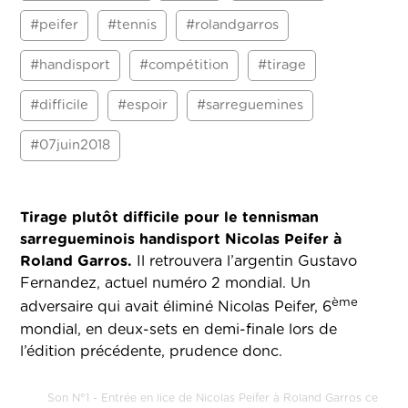
#peifer
#tennis
#rolandgarros
#handisport
#compétition
#tirage
#difficile
#espoir
#sarreguemines
#07juin2018
Tirage plutôt difficile pour le tennisman
sarregueminois handisport Nicolas Peifer à
Roland Garros.
Il retrouvera l’argentin Gustavo
Fernandez, actuel numéro 2 mondial. Un
ème
adversaire qui avait éliminé Nicolas Peifer, 6
mondial, en deux-sets en demi-finale lors de
l’édition précédente, prudence donc.
Son N°1 - Entrée en lice de Nicolas Peifer à Roland Garros ce