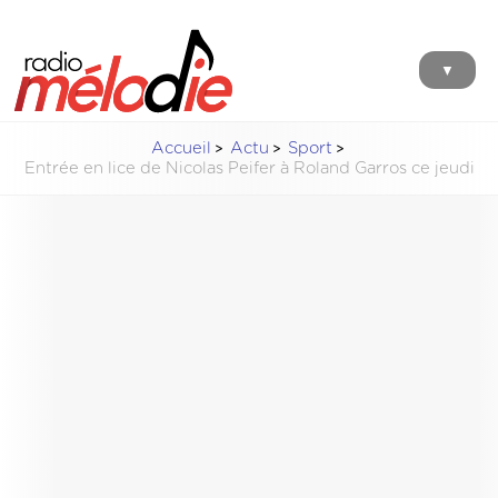
▼
Accueil
Actu
Sport
Entrée en lice de Nicolas Peifer à Roland Garros ce jeudi