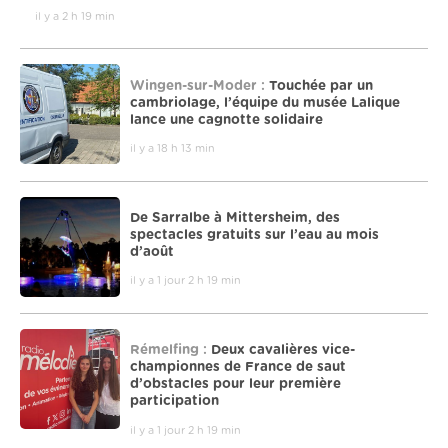
il y a 2 h 19 min
Wingen-sur-Moder :
Touchée par un
cambriolage, l’équipe du musée Lalique
lance une cagnotte solidaire
il y a 18 h 13 min
De Sarralbe à Mittersheim, des
spectacles gratuits sur l’eau au mois
d’août
il y a 1 jour 2 h 19 min
Rémelfing :
Deux cavalières vice-
championnes de France de saut
d’obstacles pour leur première
participation
il y a 1 jour 2 h 19 min