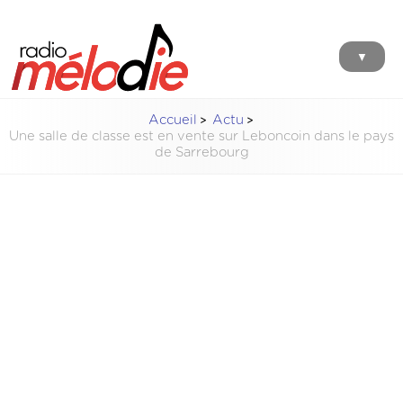
▼
Accueil
Actu
Une salle de classe est en vente sur Leboncoin dans le pays
de Sarrebourg