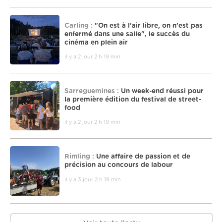
Carling :
"On est à l’air libre, on n’est pas
enfermé dans une salle", le succès du
cinéma en plein air
il y a 2 jour 2 h 19 min
Sarreguemines :
Un week-end réussi pour
la première édition du festival de street-
food
il y a 2 jour 2 h 19 min
Rimling :
Une affaire de passion et de
précision au concours de labour
il y a 3 jour 2 h 19 min