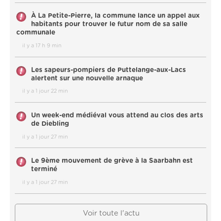
À La Petite-Pierre, la commune lance un appel aux
habitants pour trouver le futur nom de sa salle
communale
il y a 17 h 9 min
Les sapeurs-pompiers de Puttelange-aux-Lacs
alertent sur une nouvelle arnaque
il y a 1 jour 22 min
Un week-end médiéval vous attend au clos des arts
de Diebling
il y a 1 jour 27 min
Le 9ème mouvement de grève à la Saarbahn est
terminé
il y a 1 jour 27 min
Voir toute l'actu