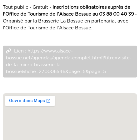
Tout public - Gratuit -
Inscriptions obligatoires auprès de
l'Office de Tourisme de l'Alsace Bossue au 03 88 00 40 39
-
Organisé par la Brasserie La Bossue en partenariat avec
l'Office de Tourisme de l'Alsace Bossue.
Lien : https://www.alsace-
bossue.net/agendas/agenda-complet.html?titre=visite-
de-la-micro-brasserie-la-
bossue&fiche=270006546&page=5&page=5