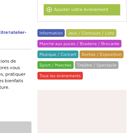
Ajouter votre événement
tre=atelier-
Information
Jeux / Concours / Loto
Marché aux puces / Braderie / Brocante
Musique / Concert
Sorties / Exposition
tions de
Sport / Marches
Théâtre / Spectacle
rbres vous
es, pratiquer
Tous les événements
s bienfaits
ture.