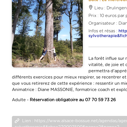
Lieu : Drulingen
Prix : 10 euros par
Organisateur : Dia
Infos et résas :
htt
sylvotherapie&f
La forêt influe sur
vitalité, de joie e
permettra d'appréci
différents exercices pour mieux respirer, se recentrer et
que vous retirerez de cette expérience : ressentir un mie
Animatrice : Diane MASSONIE, formatrice coach et explo
Adulte -
Réservation obligatoire au 07 70 59 73 26
Lien : https://www.alsace-bossue.net/agendas/age