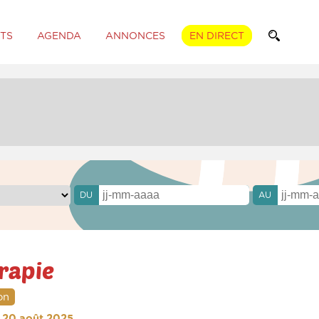
TS
AGENDA
ANNONCES
EN DIRECT
DU
AU
rapie
on
i 20 août 2025