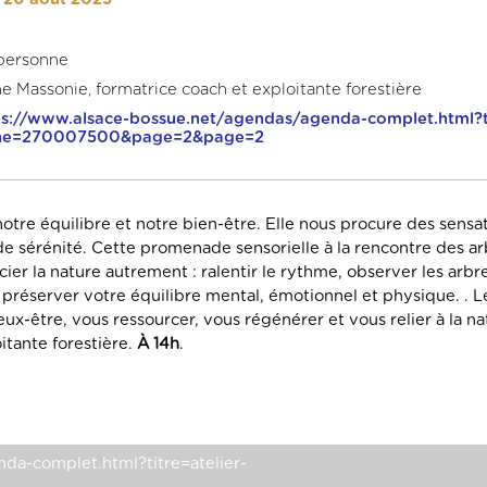
 personne
ne Massonie, formatrice coach et exploitante forestière
ps://www.alsace-bossue.net/agendas/agenda-complet.html?ti
iche=270007500&page=2&page=2
 notre équilibre et notre bien-être. Elle nous procure des sensa
t de sérénité. Cette promenade sensorielle à la rencontre des a
er la nature autrement : ralentir le rythme, observer les arbr
 préserver votre équilibre mental, émotionnel et physique. . Le
ux-être, vous ressourcer, vous régénérer et vous relier à la na
itante forestière.
À 14h
.
nda-complet.html?titre=atelier-