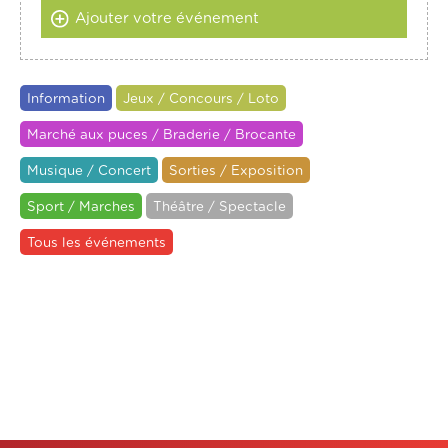
Ajouter votre événement
Information
Jeux / Concours / Loto
Marché aux puces / Braderie / Brocante
Musique / Concert
Sorties / Exposition
Sport / Marches
Théâtre / Spectacle
Tous les événements