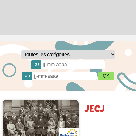
DU
AU
JECJ