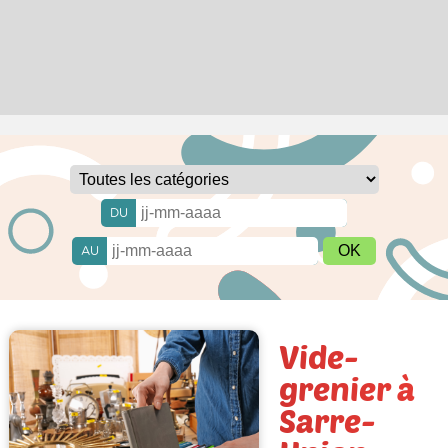
DU
AU
Vide-
grenier à
Sarre-