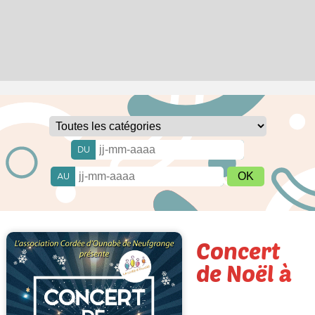
DU
AU
Concert
de Noël à