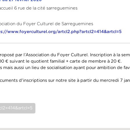
accueil 6 rue de la cité sarreguemines
ociation du Foyer Culturel de Sarreguemines
ps://www.foyerculturel.org/artcl2.php?artcl2=414&artcl=5
proposé par l’Association du Foyer Culturel. Inscription à la sem
 100 € suivant le quotient familial + carte de membre à 20 €.
 mais aussi un lieu de socialisation ayant pour ambition de fav
uments d'inscriptions sur notre site à partir du mercredi 7 ja
tcl2=414&artcl=5