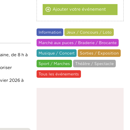
Ajouter votre événement
Information
Jeux / Concours / Loto
Marché aux puces / Braderie / Brocante
Musique / Concert
Sorties / Exposition
aine, de 8 h à
Sport / Marches
Théâtre / Spectacle
oriser
Tous les événements
nvier 2026 à