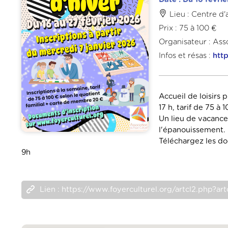
Lieu : Centre d'
Prix : 75 à 100 €
Organisateur : Ass
Infos et résas :
htt
Accueil de loisirs 
17 h, tarif de 75 à
Un lieu de vacances
l'épanouissement.
Téléchargez les doc
9h
Lien : https://www.foyerculturel.org/artcl2.php?ar