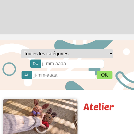
DU
AU
Atelier