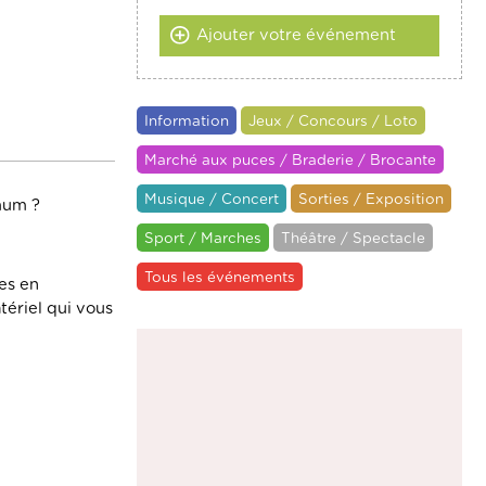
Ajouter votre événement
Information
Jeux / Concours / Loto
Marché aux puces / Braderie / Brocante
Musique / Concert
Sorties / Exposition
imum ?
Sport / Marches
Théâtre / Spectacle
Tous les événements
les en
ériel qui vous