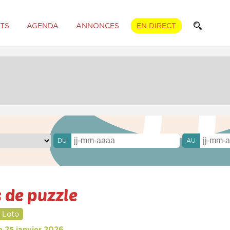
TS
AGENDA
ANNONCES
EN DIRECT
DU
AU
 de puzzle
 Loto
e 25 janvier 2026