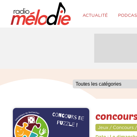
ACTUALITÉ
PODCAS
concours
Jeux / Concours /
Date : Le dimanch