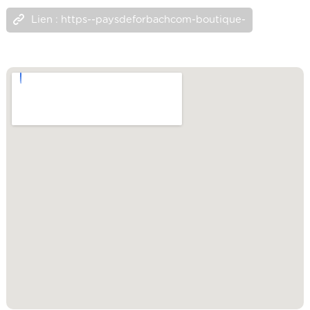
Lien : https--paysdeforbachcom-boutique-