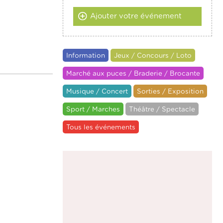
Ajouter votre événement
Information
Jeux / Concours / Loto
Marché aux puces / Braderie / Brocante
Musique / Concert
Sorties / Exposition
Sport / Marches
Théâtre / Spectacle
Tous les événements