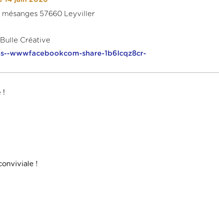
es mésanges 57660 Leyviller
’Bulle Créative
ps--wwwfacebookcom-share-1b6lcqz8cr-
 !
onviviale !