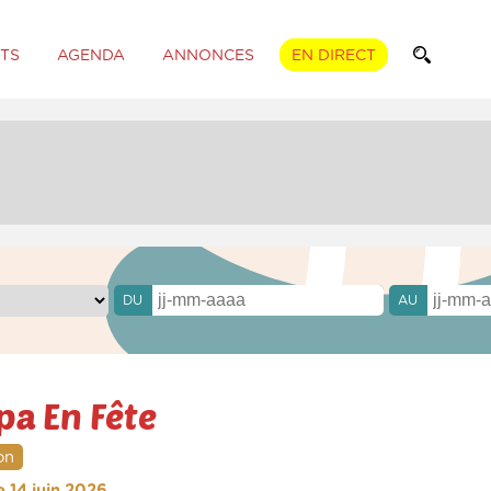
TS
AGENDA
ANNONCES
EN DIRECT
DU
AU
pa En Fête
on
 14 juin 2026