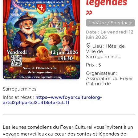
légendes
»
Théâtre / Spectacle
Date : Le vendredi 12
juin 2026
Lieu : Hôtel de
Ville de
Sarreguemines
Prix : 5
Organisateur :
Association du Foyer
Culturel de
Sarreguemines
Infos et résas :
https--wwwfoyerculturelorg-
artcl2phpartcl2=418etartcl=11
Les jeunes comédiens du Foyer Culturel vous invitent à un
voyage merveilleux au cœur des contes et légendes de