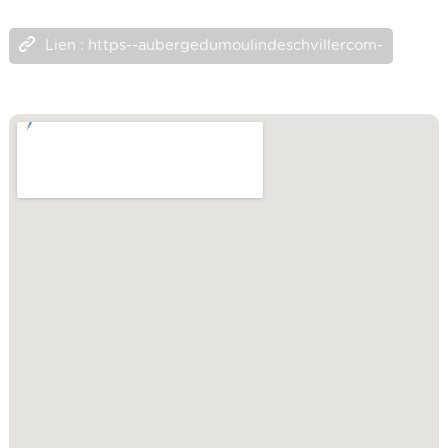
Lien : https--aubergedumoulindeschvillercom-